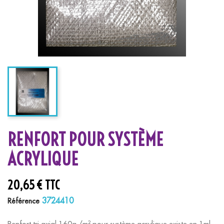
RENFORT POUR SYSTÈME
ACRYLIQUE
20,65 € TTC
3724410
Référence
Renfort tri axial 160g /m² pour système acrylique existe en 1ml